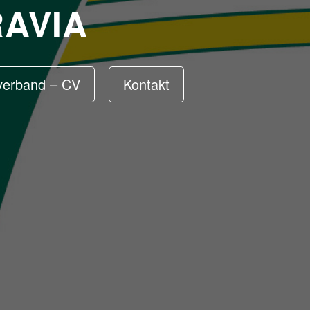
AVIA
lverband – CV
Kontakt